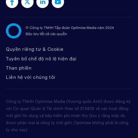
©
Công ty TNHH Tập đoàn Optimise Media năm 2024
Bảo lưu tất cả các quyền
Quyền riêng tư & Cookie
Tuyên bố chế độ nô lệ hiện đại
Than phiền
Liên hệ với chúng tôi
Công ty TNHH Optimise Media (Vương quốc Anh) được đăng ký
với Cơ quan Quản lý Tài chính theo số 313408 về các hoạt động
môi giới tín dụng và bảo hiểm phi nhân thọ (lưu ý rằng mặc dù
được phân loại là công ty môi giới, Optimise không phải là công
ty cho vay).