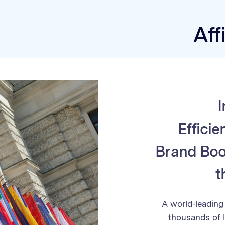
Aff
Efficie
Brand Boo
t
A world-leading 
thousands of l