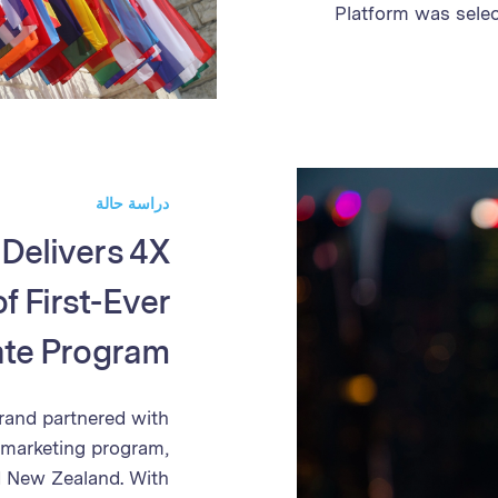
Platform was selec
The pro
management 
performance a
sales valida
management,
processes, the
دراسة حالة
partner prog
 Delivers 4X
power of the Optim
f First-Ever
iate Program
rand partnered with
te marketing program,
d New Zealand. With