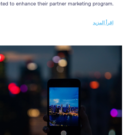
ted to enhance their partner marketing program.
gramme needed a solution to streamline partner
processes, enhance the efficiency of campaign
اقرأ المزيد
nalysis, and improve the accuracy and speed of
tion and partner payments Through better partner
 enhanced reporting, and streamlined payment
 Brand achieved exponential growth in sales and
ram performance. The success demonstrates the
ise Partner Platform in driving business growth
through affiliate marketing excellence.