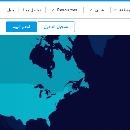
حول
تواصل معنا
Resources
عربي
اختر 
مدونة
English
اختر المن
انضم اليوم
تسجيل الدخول
Case Studies
Bahasa Indonesia
أستراليا
Support
Tiếng Việt
مصر
Attract 
APIs
简体中文
هونج كونج
Discover o
Reach acro
Discover 
繁体中文
الهند
Service Plan
Leverage ou
network
Market
ไทย
إندونيسيا
choice for s
service beh
new custo
advertise
services. Sear
marketing
quality pu
Advert
عربي
ماليزيا
partners 
relations
Platform
leverage ou
backed 
are in-
الفلبين
global net
المملكة العربية السعودية
your bran
سنغافورة
تايوان
تايلاند