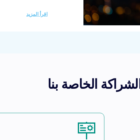
nnel as a significant
ruited key partners,
اقرأ المزيد
d executed targeted
 target. the Brand’s
f the company’s B2C
ing fourfold through
eators and cashback
platforms.
حقق النجاح من خل