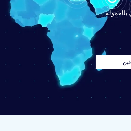
قم بتحسين
للم