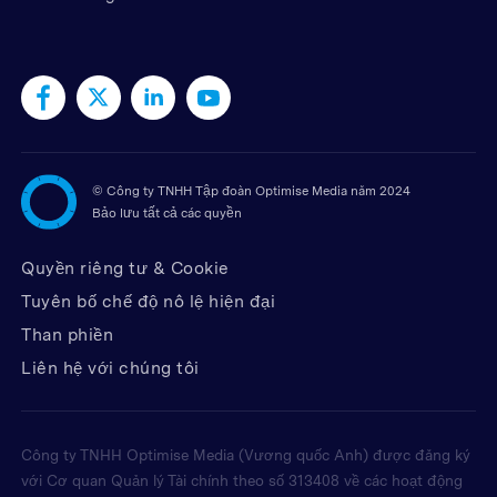
©
Công ty TNHH Tập đoàn Optimise Media năm 2024
Bảo lưu tất cả các quyền
Quyền riêng tư & Cookie
Tuyên bố chế độ nô lệ hiện đại
Than phiền
Liên hệ với chúng tôi
Công ty TNHH Optimise Media (Vương quốc Anh) được đăng ký
với Cơ quan Quản lý Tài chính theo số 313408 về các hoạt động