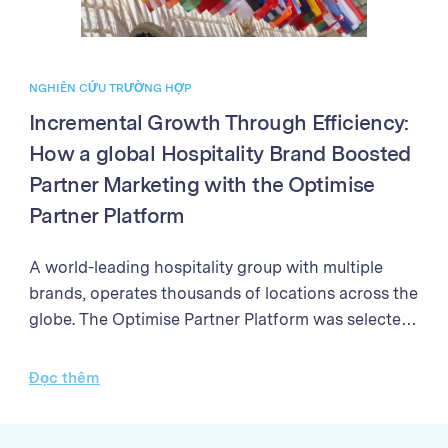
NGHIÊN CỨU TRƯỜNG HỢP
Incremental Growth Through Efficiency:
How a global Hospitality Brand Boosted
Partner Marketing with the Optimise
Partner Platform
A world-leading hospitality group with multiple
brands, operates thousands of locations across the
globe. The Optimise Partner Platform was selected
to enhance their partner marketing program. The
programme needed a solution to streamline partner
Đọc thêm
management processes, enhance the efficiency of
campaign performance analysis, and improve the