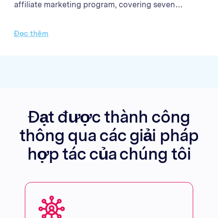
affiliate marketing program, covering seven
markets in Southeast Asia and New Zealand. With
clear objectives to establish the affiliate channel as
Đọc thêm
a significant contributor to online B2C sales,
Optimise recruited key partners, developed
bespoke operational processes, and executed
targeted media strategies that exceeded every
sales target. the Brand’s affiliate program grew to
account for 22% of the company’s B2C sales in the
Đạt được thành công
region, with monthly sales growing fourfold
thông qua các giải pháp
through innovative collaborations with content
creators and cashback platforms.
hợp tác của chúng tôi