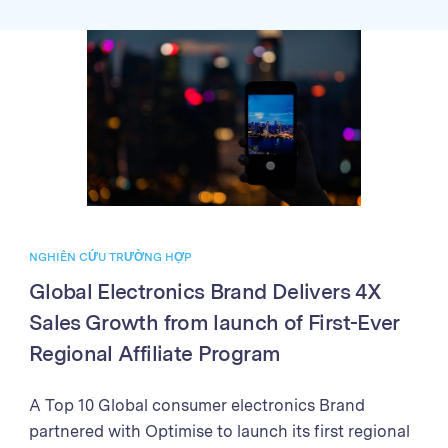
accuracy and speed of sales validation and partner
payments Through better partner management,
enhanced reporting, and streamlined payment
processes, the Brand achieved exponential growth
in sales and partner program performance. The
success demonstrates the power of the Optimise
Partner Platform in driving business growth
through affiliate marketing excellence.
NGHIÊN CỨU TRƯỜNG HỢP
Global Electronics Brand Delivers 4X
Sales Growth from launch of First-Ever
Regional Affiliate Program
A Top 10 Global consumer electronics Brand
partnered with Optimise to launch its first regional