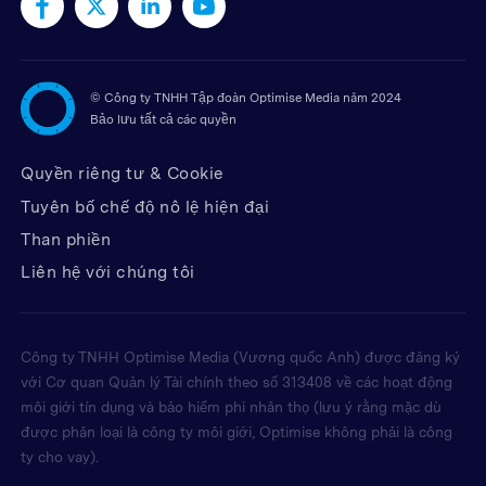
©
Công ty TNHH Tập đoàn Optimise Media năm 2024
Bảo lưu tất cả các quyền
Quyền riêng tư & Cookie
Tuyên bố chế độ nô lệ hiện đại
Than phiền
Liên hệ với chúng tôi
Công ty TNHH Optimise Media (Vương quốc Anh) được đăng ký
với Cơ quan Quản lý Tài chính theo số 313408 về các hoạt động
môi giới tín dụng và bảo hiểm phi nhân thọ (lưu ý rằng mặc dù
được phân loại là công ty môi giới, Optimise không phải là công
ty cho vay).