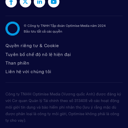
©
Công ty TNHH Tập đoàn Optimise Media năm 2024
Bảo lưu tất cả các quyền
Quyền riêng tư & Cookie
Tuyên bố chế độ nô lệ hiện đại
Than phiền
Liên hệ với chúng tôi
Công ty TNHH Optimise Media (Vương quốc Anh) được đăng ký
với Cơ quan Quản lý Tài chính theo số 313408 về các hoạt động
môi giới tín dụng và bảo hiểm phi nhân thọ (lưu ý rằng mặc dù
được phân loại là công ty môi giới, Optimise không phải là công
ty cho vay).