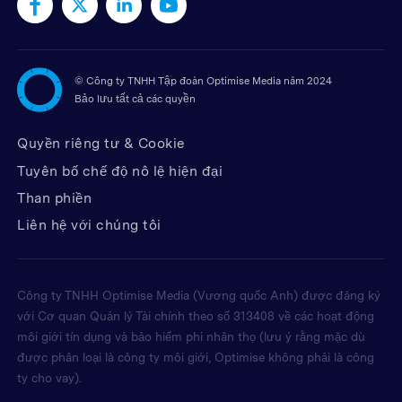
©
Công ty TNHH Tập đoàn Optimise Media năm 2024
Bảo lưu tất cả các quyền
Quyền riêng tư & Cookie
Tuyên bố chế độ nô lệ hiện đại
Than phiền
Liên hệ với chúng tôi
Công ty TNHH Optimise Media (Vương quốc Anh) được đăng ký
với Cơ quan Quản lý Tài chính theo số 313408 về các hoạt động
môi giới tín dụng và bảo hiểm phi nhân thọ (lưu ý rằng mặc dù
được phân loại là công ty môi giới, Optimise không phải là công
ty cho vay).