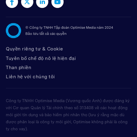
©
Công ty TNHH Tập đoàn Optimise Media năm 2024
Bảo lưu tất cả các quyền
Quyền riêng tư & Cookie
Tuyên bố chế độ nô lệ hiện đại
Than phiền
Liên hệ với chúng tôi
Công ty TNHH Optimise Media (Vương quốc Anh) được đăng ký
với Cơ quan Quản lý Tài chính theo số 313408 về các hoạt động
môi giới tín dụng và bảo hiểm phi nhân thọ (lưu ý rằng mặc dù
được phân loại là công ty môi giới, Optimise không phải là công
ty cho vay).