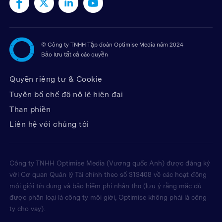
©
Công ty TNHH Tập đoàn Optimise Media năm 2024
Bảo lưu tất cả các quyền
Quyền riêng tư & Cookie
Tuyên bố chế độ nô lệ hiện đại
Than phiền
Liên hệ với chúng tôi
Công ty TNHH Optimise Media (Vương quốc Anh) được đăng ký
với Cơ quan Quản lý Tài chính theo số 313408 về các hoạt động
môi giới tín dụng và bảo hiểm phi nhân thọ (lưu ý rằng mặc dù
được phân loại là công ty môi giới, Optimise không phải là công
ty cho vay).