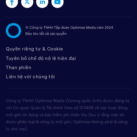
©
Công ty TNHH Tập đoàn Optimise Media năm 2024
Bảo lưu tất cả các quyền
Quyền riêng tư & Cookie
Tuyên bố chế độ nô lệ hiện đại
Than phiền
Liên hệ với chúng tôi
Công ty TNHH Optimise Media (Vương quốc Anh) được đăng ký
với Cơ quan Quản lý Tài chính theo số 313408 về các hoạt động
môi giới tín dụng và bảo hiểm phi nhân thọ (lưu ý rằng mặc dù
được phân loại là công ty môi giới, Optimise không phải là công
ty cho vay).