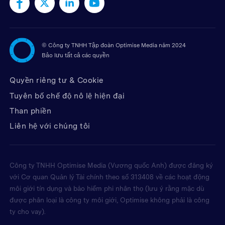
©
Công ty TNHH Tập đoàn Optimise Media năm 2024
Bảo lưu tất cả các quyền
Quyền riêng tư & Cookie
Tuyên bố chế độ nô lệ hiện đại
Than phiền
Liên hệ với chúng tôi
Công ty TNHH Optimise Media (Vương quốc Anh) được đăng ký
với Cơ quan Quản lý Tài chính theo số 313408 về các hoạt động
môi giới tín dụng và bảo hiểm phi nhân thọ (lưu ý rằng mặc dù
được phân loại là công ty môi giới, Optimise không phải là công
ty cho vay).