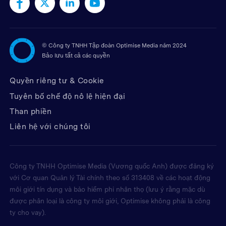
©
Công ty TNHH Tập đoàn Optimise Media năm 2024
Bảo lưu tất cả các quyền
Quyền riêng tư & Cookie
Tuyên bố chế độ nô lệ hiện đại
Than phiền
Liên hệ với chúng tôi
Công ty TNHH Optimise Media (Vương quốc Anh) được đăng ký
với Cơ quan Quản lý Tài chính theo số 313408 về các hoạt động
môi giới tín dụng và bảo hiểm phi nhân thọ (lưu ý rằng mặc dù
được phân loại là công ty môi giới, Optimise không phải là công
ty cho vay).