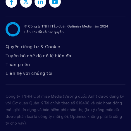
©
Công ty TNHH Tập đoàn Optimise Media năm 2024
Bảo lưu tất cả các quyền
Quyền riêng tư & Cookie
Tuyên bố chế độ nô lệ hiện đại
Than phiền
Liên hệ với chúng tôi
Công ty TNHH Optimise Media (Vương quốc Anh) được đăng ký
với Cơ quan Quản lý Tài chính theo số 313408 về các hoạt động
môi giới tín dụng và bảo hiểm phi nhân thọ (lưu ý rằng mặc dù
được phân loại là công ty môi giới, Optimise không phải là công
ty cho vay).