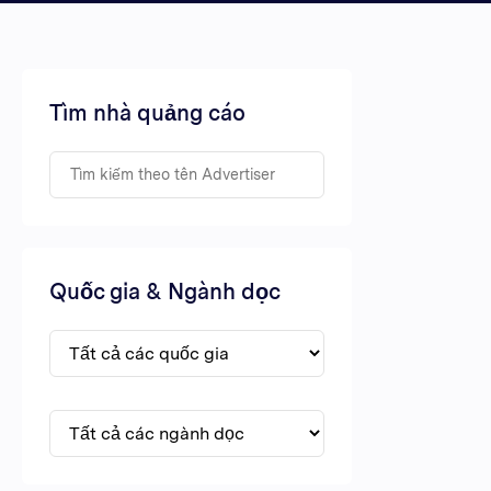
Tìm nhà quảng cáo
Quốc gia & Ngành dọc