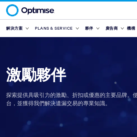
解決方案
PLANS & SERVICE
夥伴
廣告商
機構
Platform
Platform Plans
概述
概述
聯盟網絡
Service Pl
市集
Partner T
Partner Reporting
Essential
Standard
激勵夥伴
Finance Marketp
工具
合作夥伴平台
獎勵
Partner Management
Enterprise
Premium
內容夥伴
Retail Marketpla
激勵夥伴
Partner Intelligence
Advanced
技術夥伴
Travel Marketpla
廣告商名錄
Service Plans
Reach
Partner Explorer
行動應用程式夥伴
獎勵
獎勵
市集
Partner Pay
網紅
探索提供具吸引力的激勵、折扣或優惠的主要品牌。
工具
Finance Marketp
台，並獲得我們解決遺漏交易的專業知識。
Partner Tracking
Retail Marketpla
Partner Compliance
Travel Marketpla