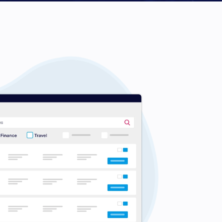
国
拉伯联合酋长国
国
南