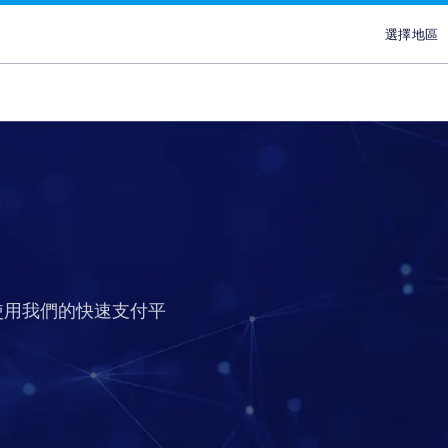
選擇地區
選擇
澳
埃
ans
ypes
Attract new customer
Plans & Service
Partners
Advertisers
brand
香
lace
Discover our range of Platf
Discover why Optimise is the
Reach across our extensive
印
ce
Leverage our affiliate netw
Service Plans to unlock the
network & partnerships pla
Marketplaces and learn why
印
new customers for your pr
service behind our premium
choice for so many Partners
advertisers work with our 
ce
services. Search for relevant
marketing campaigns. Explo
Advertiser Directory to cre
quality publishers. Explore 
馬
partners with engaged aud
your sales and improve you
relationships, grow your n
Platform technology & Serv
are in-market and ready to 
performance.
leverage our extensive rang
backed by our team of local
菲
使用我們的快速支付平
global network enables you
tools.
lace
Sa
your brands to millions of 
ce
新
ce
台
泰