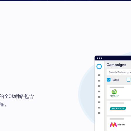
英
阿
美
越
的全球網絡包含
產品。