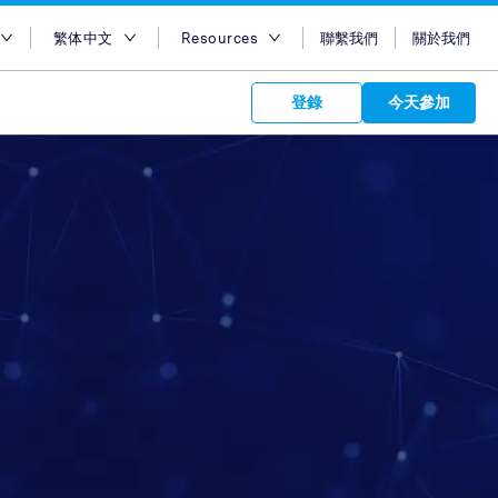
繁体中文
Resources
聯繫我們
關於我們
地區
English
博客
登錄
今天參加
大利亞
Bahasa Indonesia
Case Studies
及
Tiếng Việt
Support
s to your
港
簡體中文
APIs
orm Plans &
 affiliate
 network of
度
繁体中文
ork to reach
 technology &
tform of
 global
度尼西亚
ไทย
oducts and
 partnership
. Explore the
network of
 affiliates and
re to grow
ate new
our Partner
來西亞
عربي
iences who
r
etwork and
ice Plans
buy. Our
e of partner
 experts.
律賓
 to promote
udi Arabia
customers.
加坡
灣
國