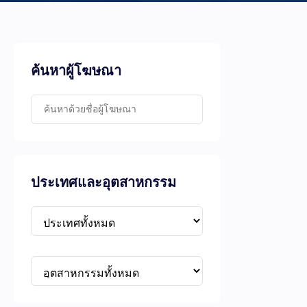
ค้นหาผู้โฆษณา
ประเทศและอุตสาหกรรม