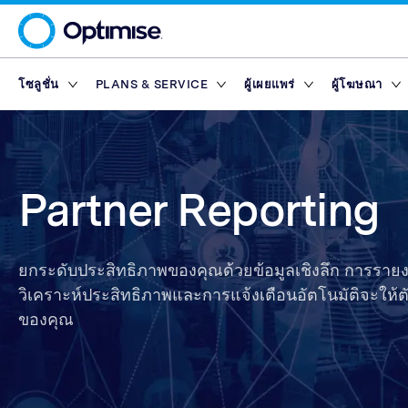
โซลูชั่น
PLANS & SERVICE
ผู้เผยแพร่
ผู้โฆษณา
Platform
Platform Plans
ภาพรวม
ภาพรวม
เครือข่ายพ
Service Pl
มาร์เก็ตเพ
Partner T
Partner Reporting
Essential
Standard
ผู้เผยแพร่ด้านการ
Finance Marketp
เครื่องมือ
แพลตฟอร์มผู้เผยแพร่
Rewards
Partner Management
Enterprise
Premium
ผู้เผยแพร่เนื้อหา
Retail Marketpla
Partner Reporting
Partner Intelligence
Advanced
ผู้เผยแพร่ด้านเทค
Travel Marketpla
ไดเรกทอรีผู้โฆษณา
Service Plans
Reach
Partner Explorer
ผู้เผยแพร่บนแอปมื
Rewards
Rewards
มาร์เก็ตเพ
Partner Pay
อินฟลูเอนเซอร์
ยกระดับประสิทธิภาพของคุณด้วยข้อมูลเชิงลึก การราย
เครื่องมือ
วิเคราะห์ประสิทธิภาพและการแจ้งเตือนอัตโนมัติจะให้ตั
Finance Marketp
Partner Tracking
ของคุณ
Retail Marketpla
Partner Compliance
Travel Marketpla