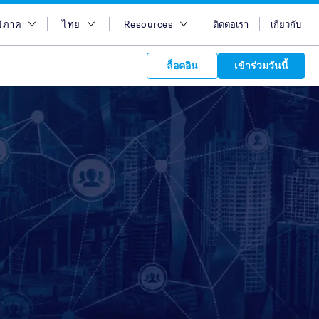
มิภาค
ไทย
Resources
ติดต่อเรา
เกี่ยวกับ
อกภูมิภาค
English
บล็อก
ล็อคอิน
เข้าร่วมวันนี้
ออสเตรเลีย
Bahasa Indonesia
Case Studies
อียิปต์
Tiếng Việt
Support
s to your
ฮ่องกง
简体中文
APIs
orm Plans &
 affiliate
 network of
อินเดีย
繁体中文
ork to reach
 technology &
tform of
 global
อินโดนีเซีย
ไทย
oducts and
 partnership
. Explore the
network of
 affiliates and
re to grow
ate new
our Partner
มาเลเซีย
عربي
iences who
r
etwork and
ice Plans
buy. Our
e of partner
 experts.
ฟิลิปปินส์
 to promote
ซาอุดิอาราเบีย
customers.
สิงคโปร์
ไต้หวัน
ประเทศไทย