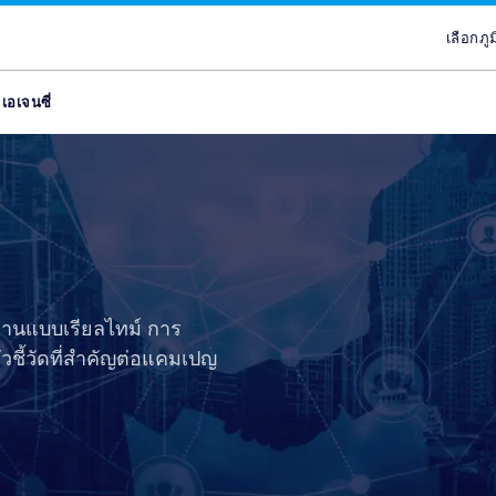
เลือกภู
เลื
เอเจนซี่
ันธมิตร
ans
ลส
ypes
Attract new customer
Plans & Service
Partners
Advertisers
brand
จูงใจ
lace
Discover our range of Platf
Discover why Optimise is the
Reach across our extensive
ce
Leverage our affiliate netw
Service Plans to unlock the
network & partnerships pla
Marketplaces and learn why
new customers for your pr
service behind our premium
choice for so many Partners
advertisers work with our 
โนโลยี
ce
services. Search for relevant
marketing campaigns. Explo
Advertiser Directory to cre
quality publishers. Explore 
อถือ
partners with engaged aud
your sales and improve you
relationships, grow your n
Platform technology & Serv
ลส
งานแบบเรียลไทม์ การ
are in-market and ready to 
performance.
leverage our extensive rang
backed by our team of local
global network enables you
tools.
วชี้วัดที่สำคัญต่อแคมเปญ
lace
your brands to millions of 
ce
ce