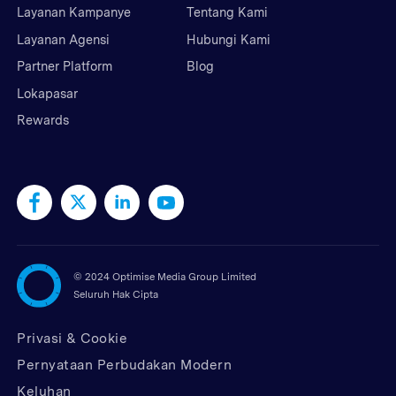
Layanan Kampanye
Tentang Kami
Layanan Agensi
Hubungi Kami
Partner Platform
Blog
Lokapasar
Rewards
©
2024 Optimise Media Group Limited
Seluruh Hak Cipta
Privasi & Cookie
Pernyataan Perbudakan Modern
Keluhan