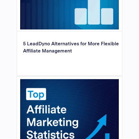
5 LeadDyno Alternatives for More Flexible
Affiliate Management