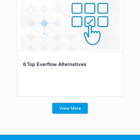
6 Top Everflow Alternatives
View More