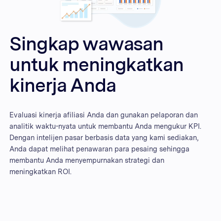
Singkap wawasan
untuk meningkatkan
kinerja Anda
Evaluasi kinerja afiliasi Anda dan gunakan pelaporan dan
analitik waktu-nyata untuk membantu Anda mengukur KPI.
Dengan intelijen pasar berbasis data yang kami sediakan,
Anda dapat melihat penawaran para pesaing sehingga
membantu Anda menyempurnakan strategi dan
meningkatkan ROI.