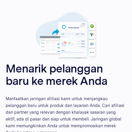
Menarik pelanggan
baru ke merek Anda
Manfaatkan jaringan afiliasi kami untuk menjangkau
pelanggan baru untuk produk dan layanan Anda. Cari afiliasi
dan partner yang relevan dengan khalayak sasaran yang
aktif, ada di pasar dan siap untuk membeli. Jaringan global
kami memungkinkan Anda untuk mempromosikan merek