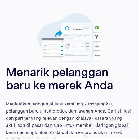
Menarik pelanggan
baru ke merek Anda
Manfaatkan jaringan afiliasi kami untuk menjangkau
pelanggan baru untuk produk dan layanan Anda. Cari afiliasi
dan partner yang relevan dengan khalayak sasaran yang
aktif, ada di pasar dan siap untuk membeli. Jaringan global
kami memungkinkan Anda untuk mempromosikan merek