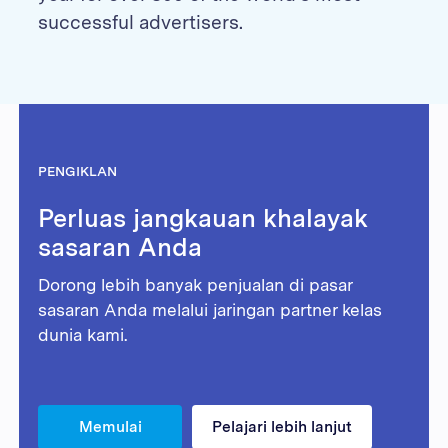
successful advertisers.
PENGIKLAN
Perluas jangkauan khalayak
sasaran Anda
Dorong lebih banyak penjualan di pasar
sasaran Anda melalui jaringan partner kelas
dunia kami.
Memulai
Pelajari lebih lanjut