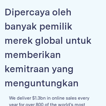
Dipercaya oleh
banyak pemilik
merek global untuk
memberikan
kemitraan yang
menguntungkan
We deliver $1.3bn in online sales every
year for over 800 of the world’s most