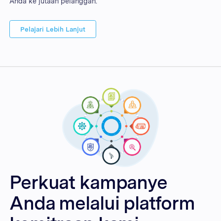
Anda ke jutaan pelanggan.
Pelajari Lebih Lanjut
Perkuat kampanye
Anda melalui platform