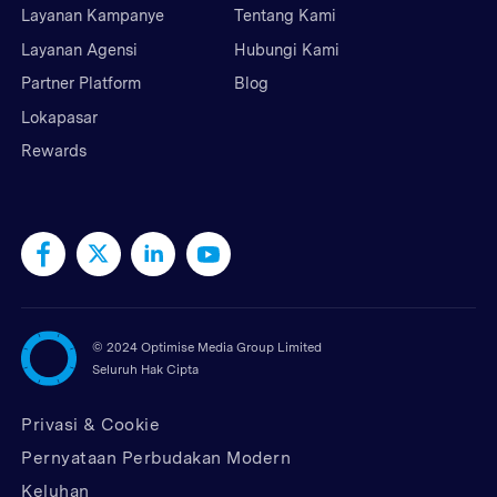
Layanan Kampanye
Tentang Kami
Layanan Agensi
Hubungi Kami
Partner Platform
Blog
Lokapasar
Rewards
©
2024 Optimise Media Group Limited
Seluruh Hak Cipta
Privasi & Cookie
Pernyataan Perbudakan Modern
Keluhan