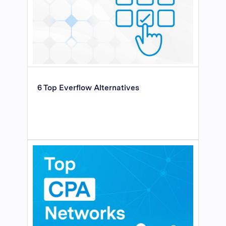
6 Top Everflow Alternatives