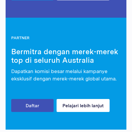
PARTNER
Bermitra dengan merek-merek
top di seluruh Australia
Dapatkan komisi besar melalui kampanye
eksklusif dengan merek-merek global utama.
Daftar
Pelajari lebih lanjut