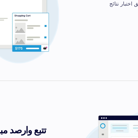
ق اختبار نتائج
تتبع وارصد مبي