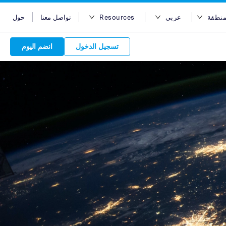
منطقة
عربي
Resources
تواصل معنا
حول
ر المنطقة
English
مدونة
تسجيل الدخول
انضم اليوم
أستراليا
Bahasa Indonesia
Case Studies
مصر
Tiếng Việt
Support
Attract 
هونج كونج
简体中文
APIs
Discover o
Reach acro
Discover 
الهند
繁体中文
Service Plan
Leverage ou
network
Market
إندونيسيا
ไทย
choice for s
service beh
new custo
advertise
services. Sear
marketing
quality pu
Advert
ماليزيا
عربي
partners 
relations
Platform
leverage ou
backed 
are in-
الفلبين
global net
المملكة العربية السعودية
your bran
سنغافورة
تايوان
تايلاند