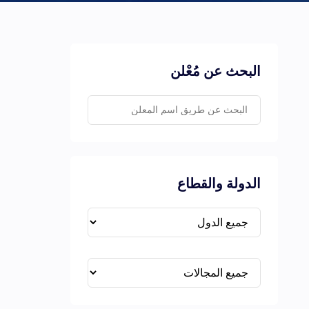
البحث عن مُعْلن
الدولة والقطاع