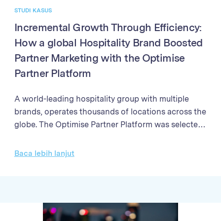
STUDI KASUS
Incremental Growth Through Efficiency:
How a global Hospitality Brand Boosted
Partner Marketing with the Optimise
Partner Platform
A world-leading hospitality group with multiple
brands, operates thousands of locations across the
globe. The Optimise Partner Platform was selected
to enhance their partner marketing program. The
programme needed a solution to streamline partner
Baca lebih lanjut
management processes, enhance the efficiency of
campaign performance analysis, and improve the
accuracy and speed of sales validation and partner
payments Through better partner management,
enhanced reporting, and streamlined payment