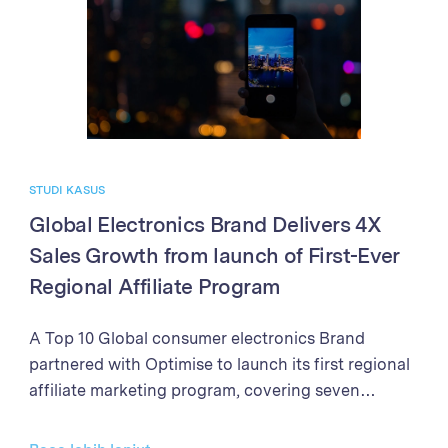
processes, the Brand achieved exponential growth
in sales and partner program performance. The
success demonstrates the power of the Optimise
Partner Platform in driving business growth
through affiliate marketing excellence.
STUDI KASUS
Global Electronics Brand Delivers 4X
Sales Growth from launch of First-Ever
Regional Affiliate Program
A Top 10 Global consumer electronics Brand
partnered with Optimise to launch its first regional
affiliate marketing program, covering seven
markets in Southeast Asia and New Zealand. With
clear objectives to establish the affiliate channel as