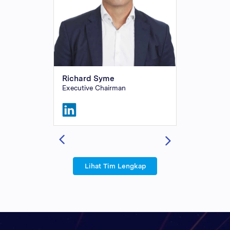
Richard Syme
Richard S
Executive Chairman
CFO
Lihat Tim Lengkap