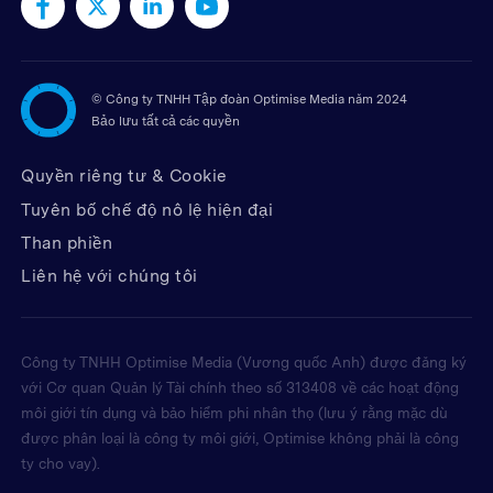
©
Công ty TNHH Tập đoàn Optimise Media năm 2024
Bảo lưu tất cả các quyền
Quyền riêng tư & Cookie
Tuyên bố chế độ nô lệ hiện đại
Than phiền
Liên hệ với chúng tôi
Công ty TNHH Optimise Media (Vương quốc Anh) được đăng ký
với Cơ quan Quản lý Tài chính theo số 313408 về các hoạt động
môi giới tín dụng và bảo hiểm phi nhân thọ (lưu ý rằng mặc dù
được phân loại là công ty môi giới, Optimise không phải là công
ty cho vay).