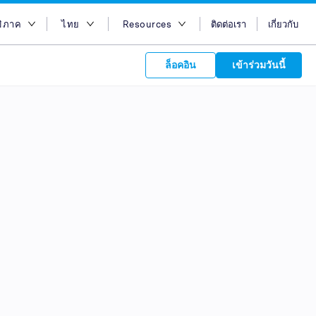
มิภาค
ไทย
Resources
ติดต่อเรา
เกี่ยวกับ
อกภูมิภาค
English
บล็อก
ล็อคอิน
เข้าร่วมวันนี้
ออสเตรเลีย
Bahasa Indonesia
Case Studies
อียิปต์
Tiếng Việt
Support
s to your
ฮ่องกง
简体中文
APIs
orm Plans &
 affiliate
 network of
อินเดีย
繁体中文
ork to reach
 technology &
tform of
 global
อินโดนีเซีย
ไทย
oducts and
 partnership
. Explore the
network of
 affiliates and
re to grow
ate new
our Partner
มาเลเซีย
عربي
iences who
r
etwork and
ice Plans
buy. Our
e of partner
 experts.
ฟิลิปปินส์
 to promote
ซาอุดิอาราเบีย
customers.
สิงคโปร์
ไต้หวัน
ประเทศไทย