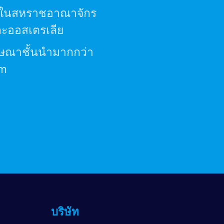
อยู่ในสหราชอาณาจักร
ละออสเตรเลีย
ฆษณาชั้นนำมากกว่า
om
บริษัท