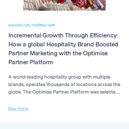
NGHIÊN CỨU TRƯỜNG HỢP
Incremental Growth Through Efficiency:
How a global Hospitality Brand Boosted
Partner Marketing with the Optimise
Partner Platform
A world-leading hospitality group with multiple
brands, operates thousands of locations across the
globe. The Optimise Partner Platform was selected
to enhance their partner marketing program. The
programme needed a solution to streamline partner
Đọc thêm
management processes, enhance the efficiency of
campaign performance analysis, and improve the