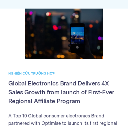
accuracy and speed of sales validation and partner
payments Through better partner management,
enhanced reporting, and streamlined payment
processes, the Brand achieved exponential growth
in sales and partner program performance. The
success demonstrates the power of the Optimise
Partner Platform in driving business growth
through affiliate marketing excellence.
NGHIÊN CỨU TRƯỜNG HỢP
Global Electronics Brand Delivers 4X
Sales Growth from launch of First-Ever
Regional Affiliate Program
A Top 10 Global consumer electronics Brand
partnered with Optimise to launch its first regional