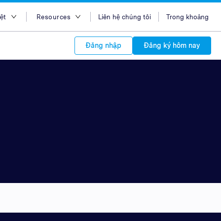
ệt
Resources
Liên hệ chúng tôi
Trong khoảng
ish
Blog
Đăng nhập
Đăng ký hôm nay
sa Indonesia
Case Studies
 Việt
Support
s to your
中文
APIs
orm Plans &
 affiliate
 network of
中文
ork to reach
 technology &
tform of
 global
oducts and
 partnership
. Explore the
network of
 affiliates and
re to grow
ate new
our Partner
iences who
r
etwork and
ice Plans
buy. Our
e of partner
 experts.
 to promote
customers.