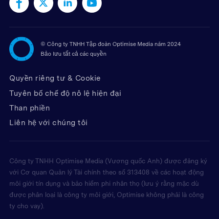
©
Công ty TNHH Tập đoàn Optimise Media năm 2024
Bảo lưu tất cả các quyền
Quyền riêng tư & Cookie
Tuyên bố chế độ nô lệ hiện đại
Than phiền
Liên hệ với chúng tôi
Công ty TNHH Optimise Media (Vương quốc Anh) được đăng ký
với Cơ quan Quản lý Tài chính theo số 313408 về các hoạt động
môi giới tín dụng và bảo hiểm phi nhân thọ (lưu ý rằng mặc dù
được phân loại là công ty môi giới, Optimise không phải là công
ty cho vay).