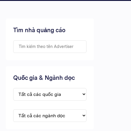
Tìm nhà quảng cáo
Quốc gia & Ngành dọc