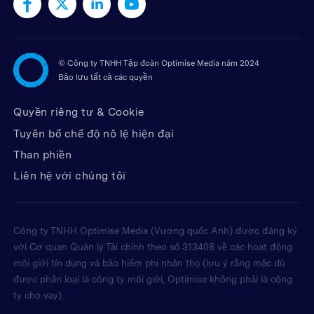
©
Công ty TNHH Tập đoàn Optimise Media năm 2024
Bảo lưu tất cả các quyền
Quyền riêng tư & Cookie
Tuyên bố chế độ nô lệ hiện đại
Than phiền
Liên hệ với chúng tôi
Công ty TNHH Optimise Media (Vương quốc Anh) được đăng ký
với Cơ quan Quản lý Tài chính theo số 313408 về các hoạt động
môi giới tín dụng và bảo hiểm phi nhân thọ (lưu ý rằng mặc dù
được phân loại là công ty môi giới, Optimise không phải là công
ty cho vay).