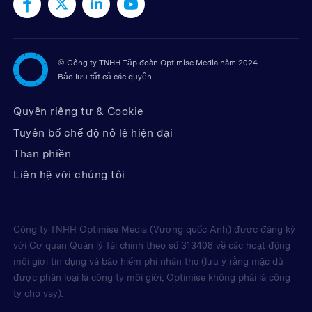
©
Công ty TNHH Tập đoàn Optimise Media năm 2024
Bảo lưu tất cả các quyền
Quyền riêng tư & Cookie
Tuyên bố chế độ nô lệ hiện đại
Than phiền
Liên hệ với chúng tôi
Công ty TNHH Optimise Media (Vương quốc Anh) được đăng ký
với Cơ quan Quản lý Tài chính theo số 313408 về các hoạt động
môi giới tín dụng và bảo hiểm phi nhân thọ (lưu ý rằng mặc dù
được phân loại là công ty môi giới, Optimise không phải là công
ty cho vay).