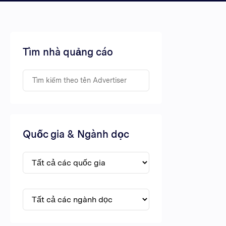
Tìm nhà quảng cáo
Quốc gia & Ngành dọc