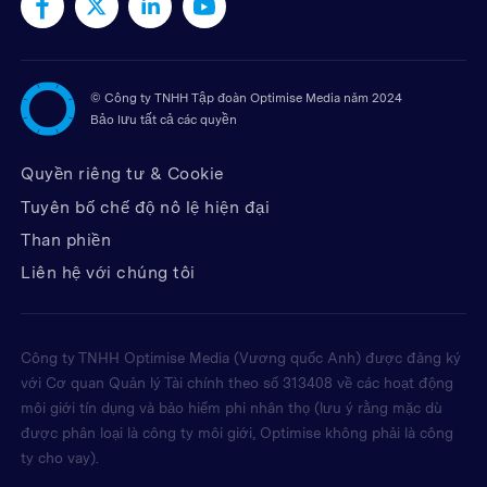
©
Công ty TNHH Tập đoàn Optimise Media năm 2024
Bảo lưu tất cả các quyền
Quyền riêng tư & Cookie
Tuyên bố chế độ nô lệ hiện đại
Than phiền
Liên hệ với chúng tôi
Công ty TNHH Optimise Media (Vương quốc Anh) được đăng ký
với Cơ quan Quản lý Tài chính theo số 313408 về các hoạt động
môi giới tín dụng và bảo hiểm phi nhân thọ (lưu ý rằng mặc dù
được phân loại là công ty môi giới, Optimise không phải là công
ty cho vay).