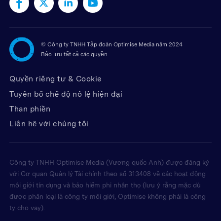
©
Công ty TNHH Tập đoàn Optimise Media năm 2024
Bảo lưu tất cả các quyền
Quyền riêng tư & Cookie
Tuyên bố chế độ nô lệ hiện đại
Than phiền
Liên hệ với chúng tôi
Công ty TNHH Optimise Media (Vương quốc Anh) được đăng ký
với Cơ quan Quản lý Tài chính theo số 313408 về các hoạt động
môi giới tín dụng và bảo hiểm phi nhân thọ (lưu ý rằng mặc dù
được phân loại là công ty môi giới, Optimise không phải là công
ty cho vay).