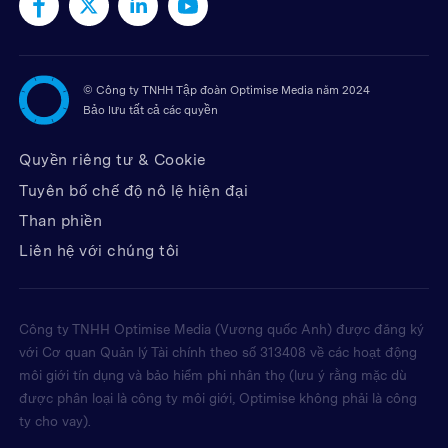
©
Công ty TNHH Tập đoàn Optimise Media năm 2024
Bảo lưu tất cả các quyền
Quyền riêng tư & Cookie
Tuyên bố chế độ nô lệ hiện đại
Than phiền
Liên hệ với chúng tôi
Công ty TNHH Optimise Media (Vương quốc Anh) được đăng ký
với Cơ quan Quản lý Tài chính theo số 313408 về các hoạt động
môi giới tín dụng và bảo hiểm phi nhân thọ (lưu ý rằng mặc dù
được phân loại là công ty môi giới, Optimise không phải là công
ty cho vay).