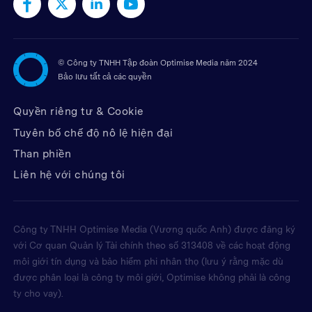
©
Công ty TNHH Tập đoàn Optimise Media năm 2024
Bảo lưu tất cả các quyền
Quyền riêng tư & Cookie
Tuyên bố chế độ nô lệ hiện đại
Than phiền
Liên hệ với chúng tôi
Công ty TNHH Optimise Media (Vương quốc Anh) được đăng ký
với Cơ quan Quản lý Tài chính theo số 313408 về các hoạt động
môi giới tín dụng và bảo hiểm phi nhân thọ (lưu ý rằng mặc dù
được phân loại là công ty môi giới, Optimise không phải là công
ty cho vay).