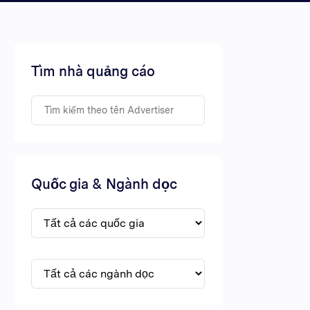
Tìm nhà quảng cáo
Quốc gia & Ngành dọc