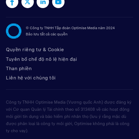
©
Công ty TNHH Tập đoàn Optimise Media năm 2024
Bảo lưu tất cả các quyền
Quyền riêng tư & Cookie
Tuyên bố chế độ nô lệ hiện đại
Than phiền
Liên hệ với chúng tôi
Công ty TNHH Optimise Media (Vương quốc Anh) được đăng ký
với Cơ quan Quản lý Tài chính theo số 313408 về các hoạt động
môi giới tín dụng và bảo hiểm phi nhân thọ (lưu ý rằng mặc dù
được phân loại là công ty môi giới, Optimise không phải là công
ty cho vay).