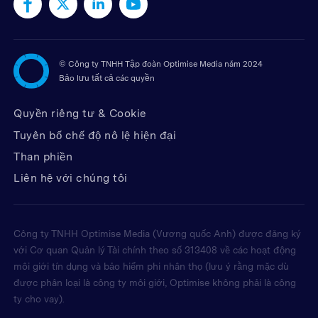
©
Công ty TNHH Tập đoàn Optimise Media năm 2024
Bảo lưu tất cả các quyền
Quyền riêng tư & Cookie
Tuyên bố chế độ nô lệ hiện đại
Than phiền
Liên hệ với chúng tôi
Công ty TNHH Optimise Media (Vương quốc Anh) được đăng ký
với Cơ quan Quản lý Tài chính theo số 313408 về các hoạt động
môi giới tín dụng và bảo hiểm phi nhân thọ (lưu ý rằng mặc dù
được phân loại là công ty môi giới, Optimise không phải là công
ty cho vay).