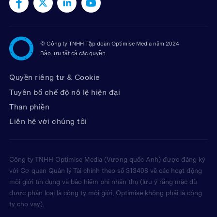
©
Công ty TNHH Tập đoàn Optimise Media năm 2024
Bảo lưu tất cả các quyền
Quyền riêng tư & Cookie
Tuyên bố chế độ nô lệ hiện đại
Than phiền
Liên hệ với chúng tôi
Công ty TNHH Optimise Media (Vương quốc Anh) được đăng ký
với Cơ quan Quản lý Tài chính theo số 313408 về các hoạt động
môi giới tín dụng và bảo hiểm phi nhân thọ (lưu ý rằng mặc dù
được phân loại là công ty môi giới, Optimise không phải là công
ty cho vay).