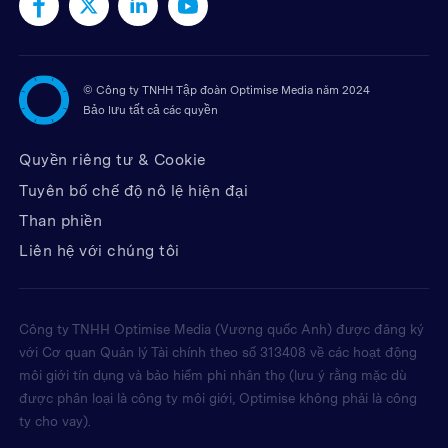
©
Công ty TNHH Tập đoàn Optimise Media năm 2024
Bảo lưu tất cả các quyền
Quyền riêng tư & Cookie
Tuyên bố chế độ nô lệ hiện đại
Than phiền
Liên hệ với chúng tôi
Công ty TNHH Optimise Media (Vương quốc Anh) được đăng ký
với Cơ quan Quản lý Tài chính theo số 313408 về các hoạt động
môi giới tín dụng và bảo hiểm phi nhân thọ (lưu ý rằng mặc dù
được phân loại là công ty môi giới, Optimise không phải là công
ty cho vay).