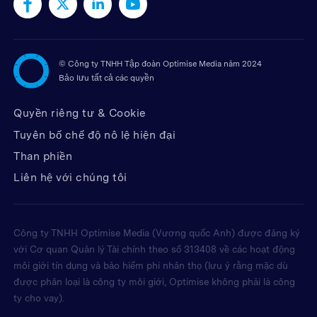
©
Công ty TNHH Tập đoàn Optimise Media năm 2024
Bảo lưu tất cả các quyền
Quyền riêng tư & Cookie
Tuyên bố chế độ nô lệ hiện đại
Than phiền
Liên hệ với chúng tôi
Công ty TNHH Optimise Media (Vương quốc Anh) được đăng ký
với Cơ quan Quản lý Tài chính theo số 313408 về các hoạt động
môi giới tín dụng và bảo hiểm phi nhân thọ (lưu ý rằng mặc dù
được phân loại là công ty môi giới, Optimise không phải là công
ty cho vay).