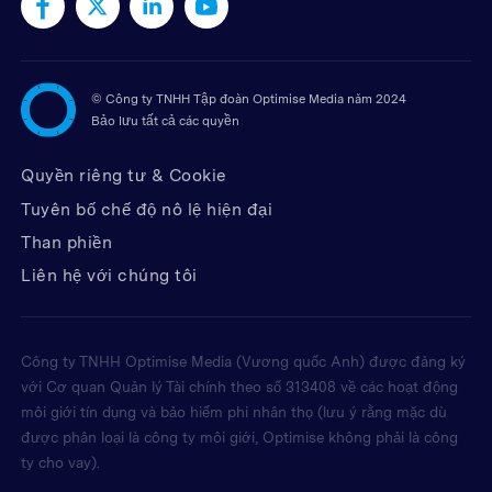
©
Công ty TNHH Tập đoàn Optimise Media năm 2024
Bảo lưu tất cả các quyền
Quyền riêng tư & Cookie
Tuyên bố chế độ nô lệ hiện đại
Than phiền
Liên hệ với chúng tôi
Công ty TNHH Optimise Media (Vương quốc Anh) được đăng ký
với Cơ quan Quản lý Tài chính theo số 313408 về các hoạt động
môi giới tín dụng và bảo hiểm phi nhân thọ (lưu ý rằng mặc dù
được phân loại là công ty môi giới, Optimise không phải là công
ty cho vay).