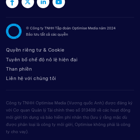
©
Công ty TNHH Tập đoàn Optimise Media năm 2024
Bảo lưu tất cả các quyền
Quyền riêng tư & Cookie
Tuyên bố chế độ nô lệ hiện đại
Than phiền
Liên hệ với chúng tôi
Công ty TNHH Optimise Media (Vương quốc Anh) được đăng ký
với Cơ quan Quản lý Tài chính theo số 313408 về các hoạt động
môi giới tín dụng và bảo hiểm phi nhân thọ (lưu ý rằng mặc dù
được phân loại là công ty môi giới, Optimise không phải là công
ty cho vay).