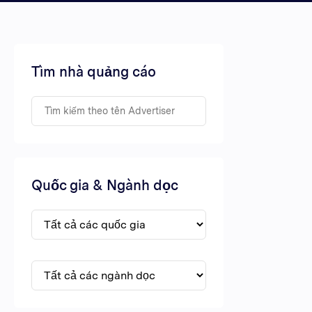
Tìm nhà quảng cáo
Quốc gia & Ngành dọc