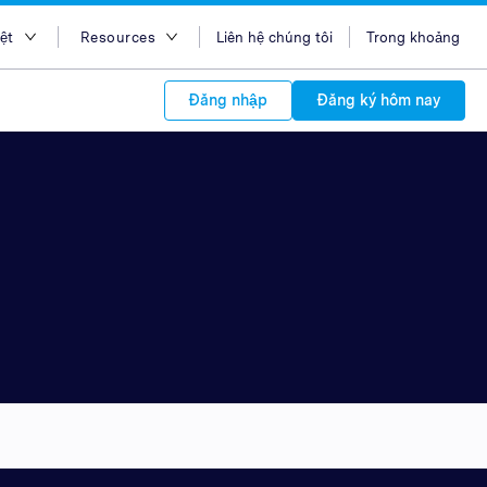
ệt
Resources
Liên hệ chúng tôi
Trong khoảng
ish
Blog
Đăng nhập
Đăng ký hôm nay
sa Indonesia
Case Studies
 Việt
Support
s to your
中文
APIs
orm Plans &
 affiliate
 network of
中文
ork to reach
 technology &
tform of
 global
oducts and
 partnership
. Explore the
network of
 affiliates and
re to grow
ate new
our Partner
iences who
r
etwork and
ice Plans
buy. Our
e of partner
 experts.
 to promote
customers.