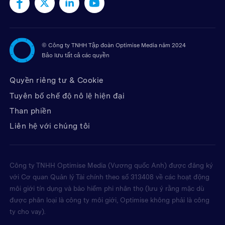
©
Công ty TNHH Tập đoàn Optimise Media năm 2024
Bảo lưu tất cả các quyền
Quyền riêng tư & Cookie
Tuyên bố chế độ nô lệ hiện đại
Than phiền
Liên hệ với chúng tôi
Công ty TNHH Optimise Media (Vương quốc Anh) được đăng ký
với Cơ quan Quản lý Tài chính theo số 313408 về các hoạt động
môi giới tín dụng và bảo hiểm phi nhân thọ (lưu ý rằng mặc dù
được phân loại là công ty môi giới, Optimise không phải là công
ty cho vay).