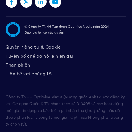
©
Công ty TNHH Tập đoàn Optimise Media năm 2024
Bảo lưu tất cả các quyền
Quyền riêng tư & Cookie
Tuyên bố chế độ nô lệ hiện đại
Than phiền
Liên hệ với chúng tôi
Công ty TNHH Optimise Media (Vương quốc Anh) được đăng ký
với Cơ quan Quản lý Tài chính theo số 313408 về các hoạt động
môi giới tín dụng và bảo hiểm phi nhân thọ (lưu ý rằng mặc dù
được phân loại là công ty môi giới, Optimise không phải là công
ty cho vay).