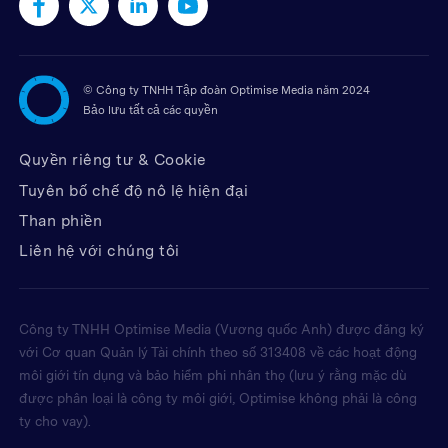
©
Công ty TNHH Tập đoàn Optimise Media năm 2024
Bảo lưu tất cả các quyền
Quyền riêng tư & Cookie
Tuyên bố chế độ nô lệ hiện đại
Than phiền
Liên hệ với chúng tôi
Công ty TNHH Optimise Media (Vương quốc Anh) được đăng ký
với Cơ quan Quản lý Tài chính theo số 313408 về các hoạt động
môi giới tín dụng và bảo hiểm phi nhân thọ (lưu ý rằng mặc dù
được phân loại là công ty môi giới, Optimise không phải là công
ty cho vay).