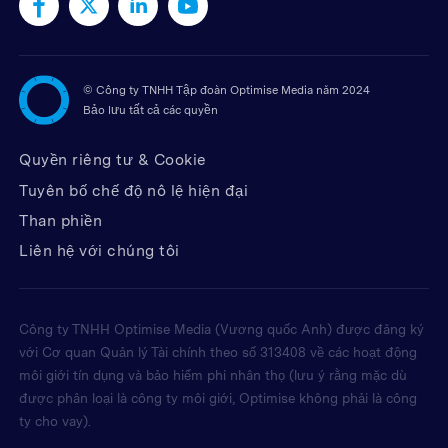
©
Công ty TNHH Tập đoàn Optimise Media năm 2024
Bảo lưu tất cả các quyền
Quyền riêng tư & Cookie
Tuyên bố chế độ nô lệ hiện đại
Than phiền
Liên hệ với chúng tôi
Công ty TNHH Optimise Media (Vương quốc Anh) được đăng ký
với Cơ quan Quản lý Tài chính theo số 313408 về các hoạt động
môi giới tín dụng và bảo hiểm phi nhân thọ (lưu ý rằng mặc dù
được phân loại là công ty môi giới, Optimise không phải là công
ty cho vay).